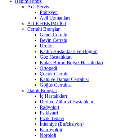
Hekimlerimiz
Acil Servis
Pratisyen
Acil Uzmanları
AİLE HEKİMLİĞİ
Cerrahi Branşlar
Genel Cerrahi
Beyin Cerrahi
Üroloji
Kadın Hastalıkları ve Doğum
Göz Hastalıkları
Kulak Burun Boğaz Hastalıkları
Ortopedi
Çocuk Cerrahi
Kalp ve Damar Cerrahisi
Göğüs Cerrahisi
Dahili Branşlar
İç Hastalıkları
Deri ve Zührevi Hastalıkları
Radyoloji
Psikiyatri
Fizik Tedavi
İnitaniye (Enfeksiyon)
Kardiyoloji
Nöroloji