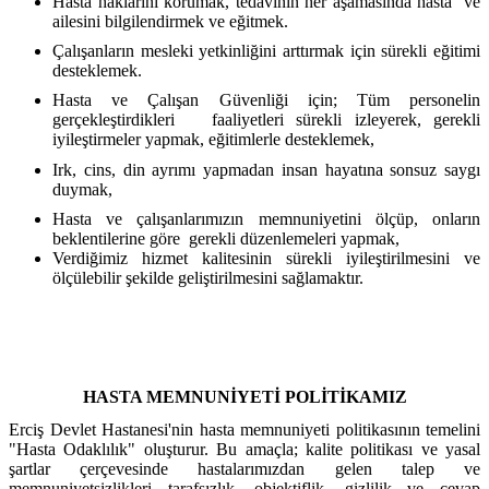
Hasta haklarını korumak, tedavinin her aşamasında hasta ve
ailesini bilgilendirmek ve eğitmek.
Çalışanların mesleki yetkinliğini arttırmak için sürekli eğitimi
desteklemek.
Hasta ve Çalışan Güvenliği için; Tüm personelin
gerçekleştirdikleri faaliyetleri sürekli izleyerek, gerekli
iyileştirmeler yapmak, eğitimlerle desteklemek,
Irk, cins, din ayrımı yapmadan insan hayatına sonsuz saygı
duymak,
Hasta ve çalışanlarımızın memnuniyetini ölçüp, onların
beklentilerine göre gerekli düzenlemeleri yapmak,
Verdiğimiz hizmet kalitesinin sürekli iyileştirilmesini ve
ölçülebilir şekilde geliştirilmesini sağlamaktır.
HASTA MEMNUNİYETİ POLİTİKAMIZ
Erciş Devlet Hastanesi'nin hasta memnuniyeti politikasının temelini
"Hasta Odaklılık" oluşturur. Bu amaçla; kalite politikası ve yasal
şartlar çerçevesinde hastalarımızdan gelen talep ve
memnuniyetsizlikleri tarafsızlık, objektiflik, gizlilik ve cevap