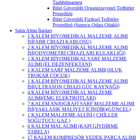
Taahhütnamesi
Bilgi Güvenliği Organizasyonel Tedbirler
Prosedürü
Bilgi Güvenliği Fiziksel Tedbirler
Prosedürü (Sunucu Odası Odaklı)
Satın Alma İlanları
1 KALEM BİYOMEDİKAL MALZEME ALIMI
İŞİ(ABR CİHAZI KABLOSU)
2 KALEM BİYOMEDİKAL MALZEME ALIMI
İŞİ(ODYOMETRİ CİHAZLARI KULAKLIĞI)
1 KALEM BİYOMEDİKAL SARF MALZEME
ALIMI (EL DEZENFEKTANI)
1 KALEM SARF MALZEME ALIMI(10LUK
TROKAR ÇOCUK)
1 KALEM BİYOMEDİKAL MALZEME ALIMI
İŞİ(ULTRASON CİHAZI GÜÇ KAYNAĞI)
4 KALEM BİYOMEDİKAL MALZEME
ALIMI(EMG ELEKTROTLARI)
7 KALEM ANJOGRAFİ SARF MALZEME ALIMI
İŞİ(YAKLAŞIK MALİYET İÇİNDİR)(GÜNCEL)
1 KALEM MALZEME ALI İŞİ ( CHİLLER
SOĞUTUCU GAZ )
6 KALEM MAL ALIMI (KAPI GİYDİRME
TABELA)
17 KALEM KOMPRESÖR YEDEK PARÇA ALIMI