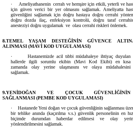
·
Ameliyathanenin cerrah ve hemşire için etkili, yeterli ve has
için güven verici bir yer olmasını sağlamak. Ameliyatta has
güvenliğini sağlamak için doğru hastaya doğru cerrahi yönte
doğru dozda ilaç, enfeksiyon kontrolü, doğru taraf cerrahis
anesteziyi doğru uygulamak ve olası cerrahi riskleri önlemek.
8.TEMEL YAŞAM DESTEĞİNİN GÜVENCE ALTIN
ALINMASI (MAVİ KOD UYGULAMASI)
·
Hastanemizde acil tıbbi müdahaleye ihtiyaç duyulan
hallerde ilgili sorumlu ekibin (Mavi Kod Ekibi) en kısa
zamanda olay yerine ulaşmasını ve olaya müdahalesini
sağlamak.
9.YENİDOĞAN VE ÇOCUK GÜVENLİĞİNİN
SAĞLANMASI (PEMBE KOD UYGULAMASI)
·
Hastanede Yeni doğan ve çocuk güvenliğinin sağlanması üze
bir tehlike anında (kaçırılma v.s.) güvenlik personelinin en hız
biçimde durumdan haberdar edilmesi ve olay yeri
yönlendirilmesini sağlamak.