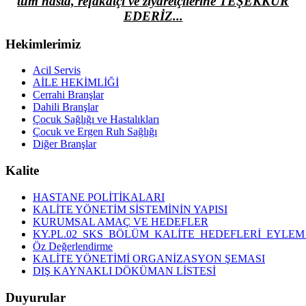
tüm hasta, refakatçi ve ziyaretçilerine TEŞEKKÜR
EDERİZ...
Hekimlerimiz
Acil Servis
AİLE HEKİMLİĞİ
Cerrahi Branşlar
Dahili Branşlar
Çocuk Sağlığı ve Hastalıkları
Çocuk ve Ergen Ruh Sağlığı
Diğer Branşlar
Kalite
HASTANE POLİTİKALARI
KALİTE YÖNETİM SİSTEMİNİN YAPISI
KURUMSAL AMAÇ VE HEDEFLER
KY.PL.02_SKS_BÖLÜM_KALİTE_HEDEFLERİ_EYLEM
Öz Değerlendirme
KALİTE YÖNETİMİ ORGANİZASYON ŞEMASI
DIŞ KAYNAKLI DÖKÜMAN LİSTESİ
Duyurular