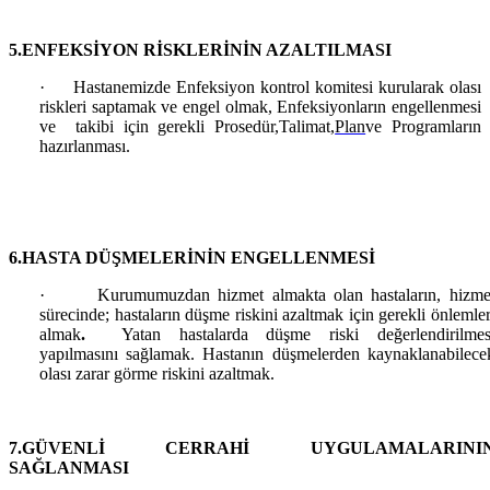
5.ENFEKSİYON RİSKLERİNİN AZALTILMASI
·
Hastanemizde Enfeksiyon kontrol komitesi kurularak olası
riskleri saptamak ve engel olmak, Enfeksiyonların engellenmesi
ve takibi için gerekli Prosedür,Talimat,
Plan
ve Programların
hazırlanması.
6.HASTA DÜŞMELERİNİN ENGELLENMESİ
·
Kurumumuzdan hizmet almakta olan hastaların, hizme
sürecinde; hastaların
düşme riskini azaltmak için gerekli önlemler
almak
.
Yatan hastalarda düşme riski değerlendirilmes
yapılmasını sağlamak. Hastanın düşmelerden kaynaklanabilece
olası zarar görme riskini azaltmak.
7.GÜVENLİ CERRAHİ UYGULAMALARINI
SAĞLANMASI