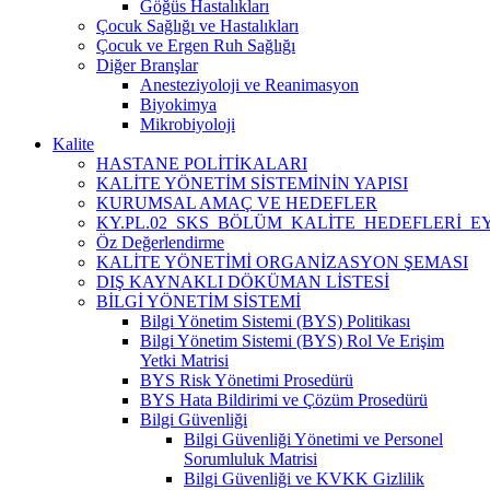
Göğüs Hastalıkları
Çocuk Sağlığı ve Hastalıkları
Çocuk ve Ergen Ruh Sağlığı
Diğer Branşlar
Anesteziyoloji ve Reanimasyon
Biyokimya
Mikrobiyoloji
Kalite
HASTANE POLİTİKALARI
KALİTE YÖNETİM SİSTEMİNİN YAPISI
KURUMSAL AMAÇ VE HEDEFLER
KY.PL.02_SKS_BÖLÜM_KALİTE_HEDEFLERİ_E
Öz Değerlendirme
KALİTE YÖNETİMİ ORGANİZASYON ŞEMASI
DIŞ KAYNAKLI DÖKÜMAN LİSTESİ
BİLGİ YÖNETİM SİSTEMİ
Bilgi Yönetim Sistemi (BYS) Politikası
Bilgi Yönetim Sistemi (BYS) Rol Ve Erişim
Yetki Matrisi
BYS Risk Yönetimi Prosedürü
BYS Hata Bildirimi ve Çözüm Prosedürü
Bilgi Güvenliği
Bilgi Güvenliği Yönetimi ve Personel
Sorumluluk Matrisi
Bilgi Güvenliği ve KVKK Gizlilik