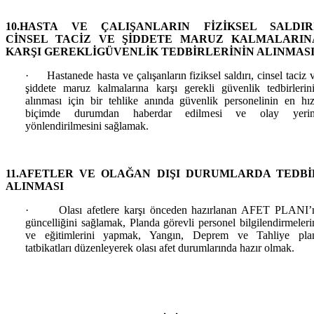
10.HASTA VE ÇALIŞANLARIN FİZİKSEL SALDIRI
CİNSEL TACİZ VE ŞİDDETE MARUZ KALMALARIN
KARŞI GEREKLİ
GÜVENLİK TEDBİRLERİNİN ALINMAS
·
Hastanede hasta ve çalışanların fiziksel saldırı, cinsel taciz 
şiddete maruz kalmalarına karşı gerekli güvenlik tedbirlerin
alınması için bir tehlike anında güvenlik personelinin en hız
biçimde durumdan haberdar edilmesi ve olay yeri
yönlendirilmesini sağlamak.
11.AFETLER VE OLAĞAN DIŞI DURUMLARDA TEDBİ
ALINMASI
·
Olası afetlere karşı önceden hazırlanan AFET PLANI’
güncelliğini sağlamak, Planda görevli personel bilgilendirmeleri
ve eğitimlerini yapmak, Yangın, Deprem ve Tahliye pla
tatbikatları düzenleyerek olası afet durumlarında hazır olmak.