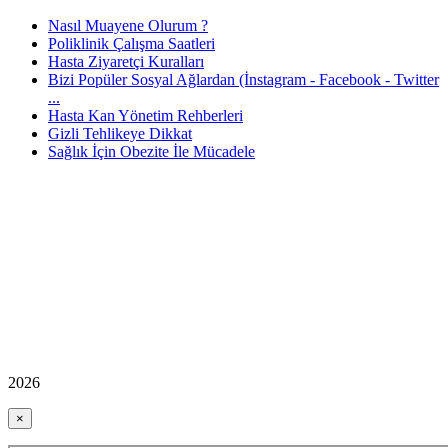
Nasıl Muayene Olurum ?
Poliklinik Çalışma Saatleri
Hasta Ziyaretçi Kuralları
Bizi Popüler Sosyal Ağlardan (İnstagram - Facebook - Twitter
...
Hasta Kan Yönetim Rehberleri
Gizli Tehlikeye Dikkat
Sağlık İçin Obezite İle Mücadele
2026
×