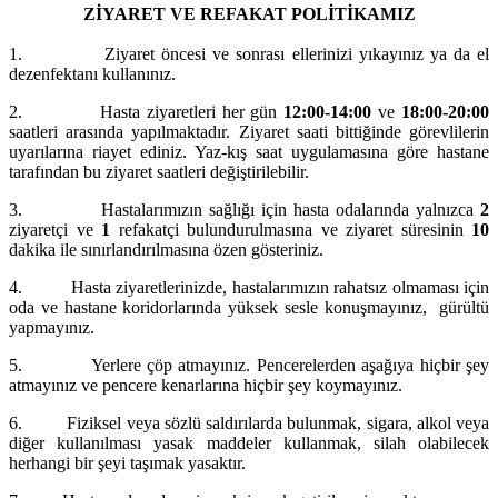
ZİYARET VE REFAKAT POLİTİKAMIZ
1.
Ziyaret öncesi ve sonrası ellerinizi yıkayınız ya da el
dezenfektanı kullanınız.
2.
Hasta ziyaretleri her gün
12:00
‐
14:00
ve
18:00
‐
20:00
saatleri arasında yapılmaktadır. Ziyaret saati bittiğinde görevlilerin
uyarılarına riayet ediniz. Yaz-kış saat uygulamasına göre hastane
tarafından bu ziyaret saatleri değiştirilebilir.
3.
Hastalarımızın sağlığı için hasta odalarında yalnızca
2
ziyaretçi ve
1
refakatçi bulundurulmasına ve ziyaret süresinin
10
dakika ile sınırlandırılmasına özen gösteriniz.
4.
Hasta ziyaretlerinizde, hastalarımızın rahatsız olmaması için
oda ve hastane koridorlarında yüksek sesle konuşmayınız, gürültü
yapmayınız.
5.
Yerlere çöp atmayınız. Pencerelerden aşağıya hiçbir şey
atmayınız ve pencere kenarlarına hiçbir şey koymayınız.
6.
Fiziksel veya sözlü saldırılarda bulunmak, sigara, alkol veya
diğer kullanılması yasak maddeler kullanmak, silah olabilecek
herhangi bir şeyi taşımak yasaktır.