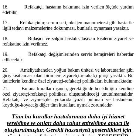
16.
Refakatçi, hastanın bakımına izin verilen ölçüde yardım
edebilir.
17.
Refakatçinin; serum seti, oksijen manometresi gibi hasta ile
ilgili tedavi malzemelerine dokunması, bunlarla oynaması yasaktır.
18.
Bulaşıcı ve salgın hastalık taşıyan kişilerin ziyaret ve
refakatine izin verilmez.
19.
Refakatçi değişimlerinden servis hemşireleri haberdar
edilecektir.
20.
Ameliyathaneler, yoğun bakım ünitesi ve laboratuarlar gibi
giriş kısıtlaması olan birimlere ziyaretçi-refakatçi girişi yasaktır. Bu
ünitelerin kendine özel ziyaretçi-refakatçi politikaları bulunmaktadır.
21.
Bu ana kurallar dışında; gerektiğinde her kliniğin kendine
özel ziyaretçi-refakatçi politikası oluşturabileceği unutulmamalıdır.
Refakatçi ve ziyaretçiler yukarıda yazılı bulunan ve hastanenin
koyduğu-koyacağı diğer tüm kurallara uymak zorundadır.
Tüm bu kurallar hastalarımıza daha iyi hizmet
verebilme ve onları daha rahat ettirebilme amacı ile
oluşturulmuştur. Gerekli hassasiyeti gösterdikleri için