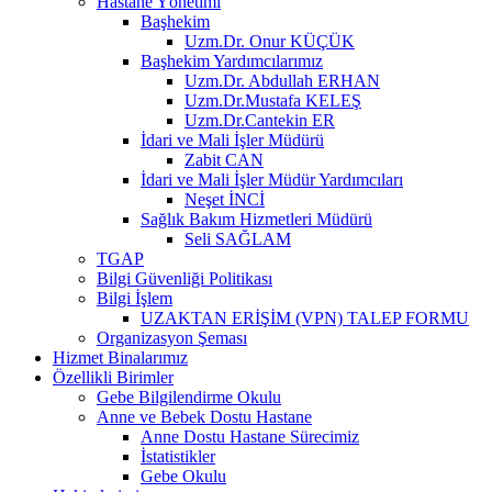
Hastane Yönetimi
Başhekim
Uzm.Dr. Onur KÜÇÜK
Başhekim Yardımcılarımız
Uzm.Dr. Abdullah ERHAN
Uzm.Dr.Mustafa KELEŞ
Uzm.Dr.Cantekin ER
İdari ve Mali İşler Müdürü
Zabit CAN
İdari ve Mali İşler Müdür Yardımcıları
Neşet İNCİ
Sağlık Bakım Hizmetleri Müdürü
Seli SAĞLAM
TGAP
Bilgi Güvenliği Politikası
Bilgi İşlem
UZAKTAN ERİŞİM (VPN) TALEP FORMU
Organizasyon Şeması
Hizmet Binalarımız
Özellikli Birimler
Gebe Bilgilendirme Okulu
Anne ve Bebek Dostu Hastane
Anne Dostu Hastane Sürecimiz
İstatistikler
Gebe Okulu