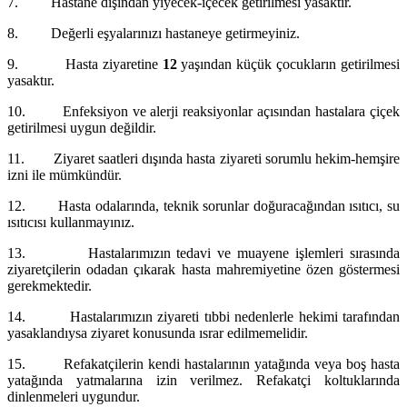
7.
Hastane dışından yiyecek-içecek getirilmesi yasaktır.
8.
Değerli eşyalarınızı hastaneye getirmeyiniz.
9.
Hasta ziyaretine
12
yaşından küçük çocukların getirilmesi
yasaktır.
10.
Enfeksiyon ve alerji reaksiyonlar açısından hastalara çiçek
getirilmesi uygun değildir.
11.
Ziyaret saatleri dışında hasta ziyareti sorumlu hekim-hemşire
izni ile mümkündür.
12.
Hasta odalarında, teknik sorunlar doğuracağından ısıtıcı, su
ısıtıcısı kullanmayınız.
13.
Hastalarımızın tedavi ve muayene işlemleri sırasında
ziyaretçilerin odadan çıkarak hasta mahremiyetine özen göstermesi
gerekmektedir.
14.
Hastalarımızın ziyareti tıbbi nedenlerle hekimi tarafından
yasaklandıysa ziyaret konusunda ısrar edilmemelidir.
15.
Refakatçilerin kendi hastalarının yatağında veya boş hasta
yatağında yatmalarına izin verilmez. Refakatçi koltuklarında
dinlenmeleri uygundur.