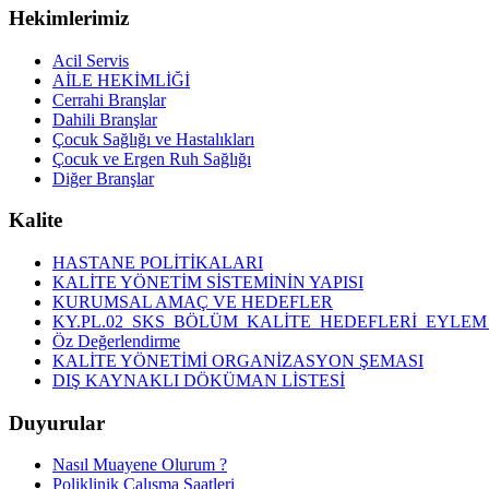
Hekimlerimiz
Acil Servis
AİLE HEKİMLİĞİ
Cerrahi Branşlar
Dahili Branşlar
Çocuk Sağlığı ve Hastalıkları
Çocuk ve Ergen Ruh Sağlığı
Diğer Branşlar
Kalite
HASTANE POLİTİKALARI
KALİTE YÖNETİM SİSTEMİNİN YAPISI
KURUMSAL AMAÇ VE HEDEFLER
KY.PL.02_SKS_BÖLÜM_KALİTE_HEDEFLERİ_EYLEM
Öz Değerlendirme
KALİTE YÖNETİMİ ORGANİZASYON ŞEMASI
DIŞ KAYNAKLI DÖKÜMAN LİSTESİ
Duyurular
Nasıl Muayene Olurum ?
Poliklinik Çalışma Saatleri