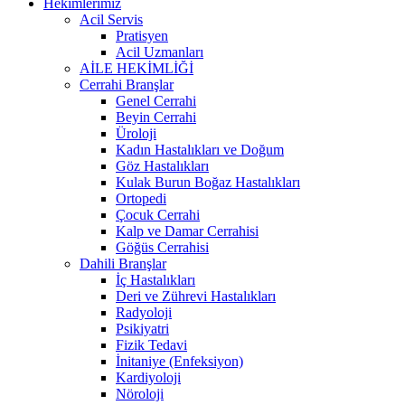
Hekimlerimiz
Acil Servis
Pratisyen
Acil Uzmanları
AİLE HEKİMLİĞİ
Cerrahi Branşlar
Genel Cerrahi
Beyin Cerrahi
Üroloji
Kadın Hastalıkları ve Doğum
Göz Hastalıkları
Kulak Burun Boğaz Hastalıkları
Ortopedi
Çocuk Cerrahi
Kalp ve Damar Cerrahisi
Göğüs Cerrahisi
Dahili Branşlar
İç Hastalıkları
Deri ve Zührevi Hastalıkları
Radyoloji
Psikiyatri
Fizik Tedavi
İnitaniye (Enfeksiyon)
Kardiyoloji
Nöroloji