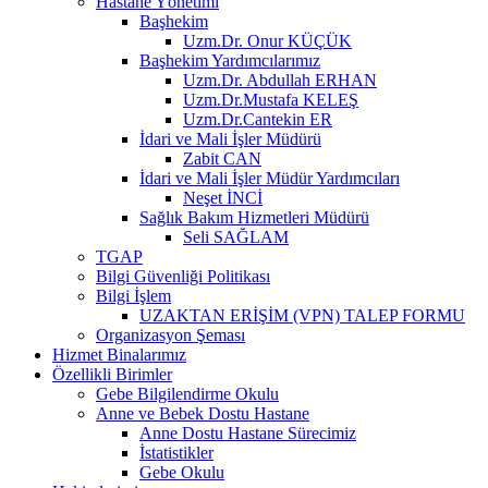
Hastane Yönetimi
Başhekim
Uzm.Dr. Onur KÜÇÜK
Başhekim Yardımcılarımız
Uzm.Dr. Abdullah ERHAN
Uzm.Dr.Mustafa KELEŞ
Uzm.Dr.Cantekin ER
İdari ve Mali İşler Müdürü
Zabit CAN
İdari ve Mali İşler Müdür Yardımcıları
Neşet İNCİ
Sağlık Bakım Hizmetleri Müdürü
Seli SAĞLAM
TGAP
Bilgi Güvenliği Politikası
Bilgi İşlem
UZAKTAN ERİŞİM (VPN) TALEP FORMU
Organizasyon Şeması
Hizmet Binalarımız
Özellikli Birimler
Gebe Bilgilendirme Okulu
Anne ve Bebek Dostu Hastane
Anne Dostu Hastane Sürecimiz
İstatistikler
Gebe Okulu