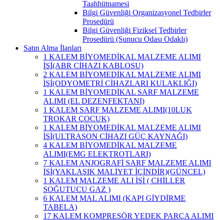
Taahhütnamesi
Bilgi Güvenliği Organizasyonel Tedbirler
Prosedürü
Bilgi Güvenliği Fiziksel Tedbirler
Prosedürü (Sunucu Odası Odaklı)
Satın Alma İlanları
1 KALEM BİYOMEDİKAL MALZEME ALIMI
İŞİ(ABR CİHAZI KABLOSU)
2 KALEM BİYOMEDİKAL MALZEME ALIMI
İŞİ(ODYOMETRİ CİHAZLARI KULAKLIĞI)
1 KALEM BİYOMEDİKAL SARF MALZEME
ALIMI (EL DEZENFEKTANI)
1 KALEM SARF MALZEME ALIMI(10LUK
TROKAR ÇOCUK)
1 KALEM BİYOMEDİKAL MALZEME ALIMI
İŞİ(ULTRASON CİHAZI GÜÇ KAYNAĞI)
4 KALEM BİYOMEDİKAL MALZEME
ALIMI(EMG ELEKTROTLARI)
7 KALEM ANJOGRAFİ SARF MALZEME ALIMI
İŞİ(YAKLAŞIK MALİYET İÇİNDİR)(GÜNCEL)
1 KALEM MALZEME ALI İŞİ ( CHİLLER
SOĞUTUCU GAZ )
6 KALEM MAL ALIMI (KAPI GİYDİRME
TABELA)
17 KALEM KOMPRESÖR YEDEK PARÇA ALIMI