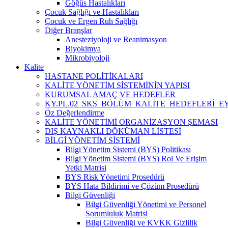
Göğüs Hastalıkları
Çocuk Sağlığı ve Hastalıkları
Çocuk ve Ergen Ruh Sağlığı
Diğer Branşlar
Anesteziyoloji ve Reanimasyon
Biyokimya
Mikrobiyoloji
Kalite
HASTANE POLİTİKALARI
KALİTE YÖNETİM SİSTEMİNİN YAPISI
KURUMSAL AMAÇ VE HEDEFLER
KY.PL.02_SKS_BÖLÜM_KALİTE_HEDEFLERİ_E
Öz Değerlendirme
KALİTE YÖNETİMİ ORGANİZASYON ŞEMASI
DIŞ KAYNAKLI DÖKÜMAN LİSTESİ
BİLGİ YÖNETİM SİSTEMİ
Bilgi Yönetim Sistemi (BYS) Politikası
Bilgi Yönetim Sistemi (BYS) Rol Ve Erişim
Yetki Matrisi
BYS Risk Yönetimi Prosedürü
BYS Hata Bildirimi ve Çözüm Prosedürü
Bilgi Güvenliği
Bilgi Güvenliği Yönetimi ve Personel
Sorumluluk Matrisi
Bilgi Güvenliği ve KVKK Gizlilik