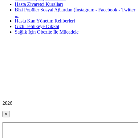
Hasta Ziyaretçi Kuralları
Bizi Popüler Sosyal Ağlardan (İnstagram - Facebook - Twitter
...
Hasta Kan Yönetim Rehberleri
Gizli Tehlikeye Dikkat
Sağlık İçin Obezite İle Mücadele
2026
×