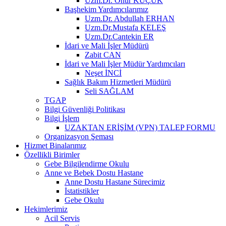
Uzm.Dr. Onur KÜÇÜK
Başhekim Yardımcılarımız
Uzm.Dr. Abdullah ERHAN
Uzm.Dr.Mustafa KELEŞ
Uzm.Dr.Cantekin ER
İdari ve Mali İşler Müdürü
Zabit CAN
İdari ve Mali İşler Müdür Yardımcıları
Neşet İNCİ
Sağlık Bakım Hizmetleri Müdürü
Seli SAĞLAM
TGAP
Bilgi Güvenliği Politikası
Bilgi İşlem
UZAKTAN ERİŞİM (VPN) TALEP FORMU
Organizasyon Şeması
Hizmet Binalarımız
Özellikli Birimler
Gebe Bilgilendirme Okulu
Anne ve Bebek Dostu Hastane
Anne Dostu Hastane Sürecimiz
İstatistikler
Gebe Okulu
Hekimlerimiz
Acil Servis