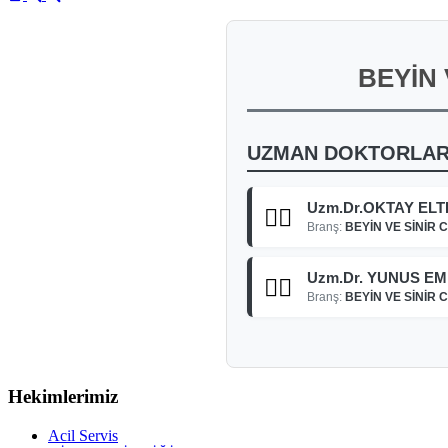
BEYİN
UZMAN DOKTORLA
Uzm.Dr.OKTAY EL
👨‍⚕️
Branş:
BEYİN VE SİNİR 
Uzm.Dr. YUNUS EM
👨‍⚕️
Branş:
BEYİN VE SİNİR 
Hekimlerimiz
Acil Servis