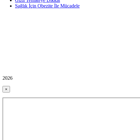
Gizli Tehlikeye Dikkat
Sağlık İçin Obezite İle Mücadele
2026
×