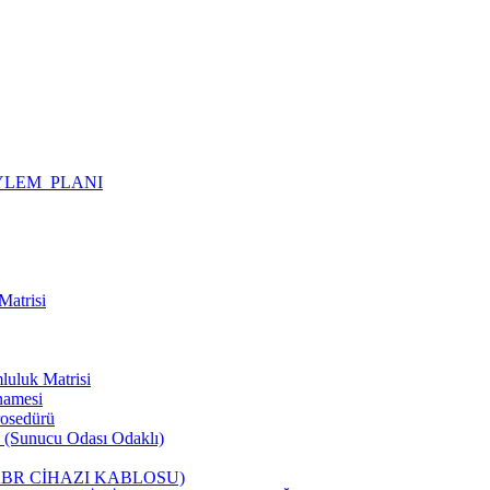
YLEM_PLANI
Matrisi
luluk Matrisi
namesi
rosedürü
rü (Sunucu Odası Odaklı)
ABR CİHAZI KABLOSU)