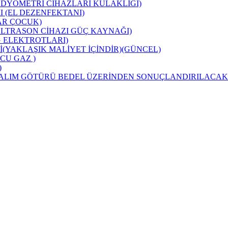
ODYOMETRİ CİHAZLARI KULAKLIĞI)
 (EL DEZENFEKTANI)
AR ÇOCUK)
ULTRASON CİHAZI GÜÇ KAYNAĞI)
 ELEKTROTLARI)
İ(YAKLAŞIK MALİYET İÇİNDİR)(GÜNCEL)
CU GAZ )
)
(ALIM GÖTÜRÜ BEDEL ÜZERİNDEN SONUÇLANDIRILACAKT