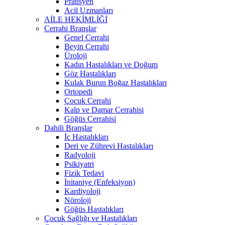
Pratisyen
Acil Uzmanları
AİLE HEKİMLİĞİ
Cerrahi Branşlar
Genel Cerrahi
Beyin Cerrahi
Üroloji
Kadın Hastalıkları ve Doğum
Göz Hastalıkları
Kulak Burun Boğaz Hastalıkları
Ortopedi
Çocuk Cerrahi
Kalp ve Damar Cerrahisi
Göğüs Cerrahisi
Dahili Branşlar
İç Hastalıkları
Deri ve Zührevi Hastalıkları
Radyoloji
Psikiyatri
Fizik Tedavi
İnitaniye (Enfeksiyon)
Kardiyoloji
Nöroloji
Göğüs Hastalıkları
Çocuk Sağlığı ve Hastalıkları