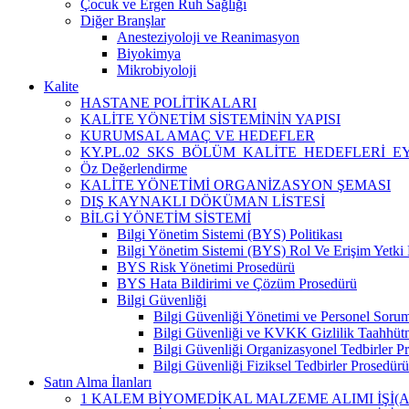
Çocuk ve Ergen Ruh Sağlığı
Diğer Branşlar
Anesteziyoloji ve Reanimasyon
Biyokimya
Mikrobiyoloji
Kalite
HASTANE POLİTİKALARI
KALİTE YÖNETİM SİSTEMİNİN YAPISI
KURUMSAL AMAÇ VE HEDEFLER
KY.PL.02_SKS_BÖLÜM_KALİTE_HEDEFLERİ_E
Öz Değerlendirme
KALİTE YÖNETİMİ ORGANİZASYON ŞEMASI
DIŞ KAYNAKLI DÖKÜMAN LİSTESİ
BİLGİ YÖNETİM SİSTEMİ
Bilgi Yönetim Sistemi (BYS) Politikası
Bilgi Yönetim Sistemi (BYS) Rol Ve Erişim Yetki 
BYS Risk Yönetimi Prosedürü
BYS Hata Bildirimi ve Çözüm Prosedürü
Bilgi Güvenliği
Bilgi Güvenliği Yönetimi ve Personel Sorum
Bilgi Güvenliği ve KVKK Gizlilik Taahhüt
Bilgi Güvenliği Organizasyonel Tedbirler P
Bilgi Güvenliği Fiziksel Tedbirler Prosedü
Satın Alma İlanları
1 KALEM BİYOMEDİKAL MALZEME ALIMI İŞİ(