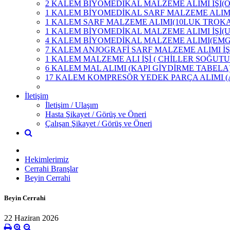
2 KALEM BİYOMEDİKAL MALZEME ALIMI İŞİ(
1 KALEM BİYOMEDİKAL SARF MALZEME ALIMI
1 KALEM SARF MALZEME ALIMI(10LUK TROK
1 KALEM BİYOMEDİKAL MALZEME ALIMI İŞİ(
4 KALEM BİYOMEDİKAL MALZEME ALIMI(EMG
7 KALEM ANJOGRAFİ SARF MALZEME ALIMI İŞ
1 KALEM MALZEME ALI İŞİ ( CHİLLER SOĞUTU
6 KALEM MAL ALIMI (KAPI GİYDİRME TABELA
17 KALEM KOMPRESÖR YEDEK PARÇA ALIMI 
İletişim
İletişim / Ulaşım
Hasta Şikayet / Görüş ve Öneri
Çalışan Şikayet / Görüş ve Öneri
Hekimlerimiz
Cerrahi Branşlar
Beyin Cerrahi
Beyin Cerrahi
22 Haziran 2026