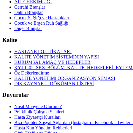
AİLE HEKİMLİĞİ
Cerrahi Branşlar
Dahili Branşlar
Çocuk Sağlığı ve Hastalıkları
Çocuk ve Ergen Ruh Sağlığı
Diğer Branşlar
Kalite
HASTANE POLİTİKALARI
KALİTE YÖNETİM SİSTEMİNİN YAPISI
KURUMSAL AMAÇ VE HEDEFLER
KY.PL.02_SKS_BÖLÜM_KALİTE_HEDEFLERİ_EYLEM
Öz Değerlendirme
KALİTE YÖNETİMİ ORGANİZASYON ŞEMASI
DIŞ KAYNAKLI DÖKÜMAN LİSTESİ
Duyurular
Nasıl Muayene Olurum ?
Poliklinik Çalışma Saatleri
Hasta Ziyaretçi Kuralları
Bizi Popüler Sosyal Ağlardan (İnstagram - Facebook - Twitter .
Hasta Kan Yönetim Rehberleri