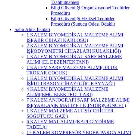
Taahhütnamesi
Bilgi Güvenliği Organizasyonel Tedbirler
Prosedürü
Bilgi Güvenliği Fiziksel Tedbirler
Prosedürü (Sunucu Odası Odaklı)
Satın Alma İlanları
1 KALEM BİYOMEDİKAL MALZEME ALIMI
İŞİ(ABR CİHAZI KABLOSU)
2 KALEM BİYOMEDİKAL MALZEME ALIMI
İŞİ(ODYOMETRİ CİHAZLARI KULAKLIĞI)
1 KALEM BİYOMEDİKAL SARF MALZEME
ALIMI (EL DEZENFEKTANI)
1 KALEM SARF MALZEME ALIMI(10LUK
TROKAR ÇOCUK)
1 KALEM BİYOMEDİKAL MALZEME ALIMI
İŞİ(ULTRASON CİHAZI GÜÇ KAYNAĞI)
4 KALEM BİYOMEDİKAL MALZEME
ALIMI(EMG ELEKTROTLARI)
7 KALEM ANJOGRAFİ SARF MALZEME ALIMI
İŞİ(YAKLAŞIK MALİYET İÇİNDİR)(GÜNCEL)
1 KALEM MALZEME ALI İŞİ ( CHİLLER
SOĞUTUCU GAZ )
6 KALEM MAL ALIMI (KAPI GİYDİRME
TABELA)
17 KALEM KOMPRESÖR YEDEK PARÇA ALIMI