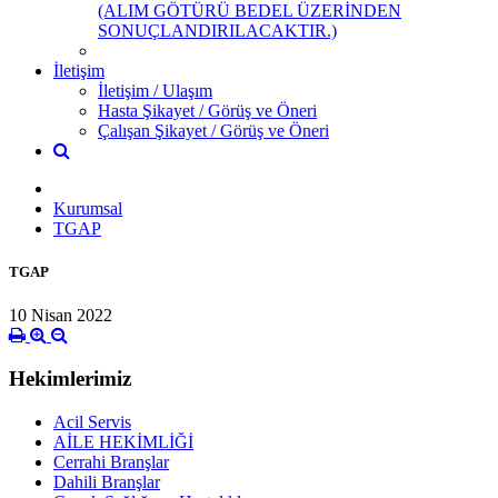
(ALIM GÖTÜRÜ BEDEL ÜZERİNDEN
SONUÇLANDIRILACAKTIR.)
İletişim
İletişim / Ulaşım
Hasta Şikayet / Görüş ve Öneri
Çalışan Şikayet / Görüş ve Öneri
Kurumsal
TGAP
TGAP
10 Nisan 2022
Hekimlerimiz
Acil Servis
AİLE HEKİMLİĞİ
Cerrahi Branşlar
Dahili Branşlar