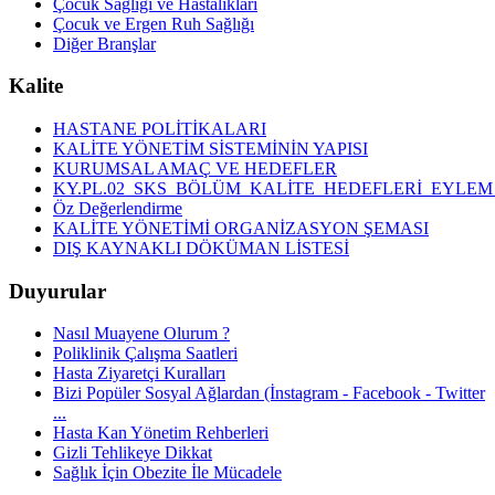
Çocuk Sağlığı ve Hastalıkları
Çocuk ve Ergen Ruh Sağlığı
Diğer Branşlar
Kalite
HASTANE POLİTİKALARI
KALİTE YÖNETİM SİSTEMİNİN YAPISI
KURUMSAL AMAÇ VE HEDEFLER
KY.PL.02_SKS_BÖLÜM_KALİTE_HEDEFLERİ_EYLEM
Öz Değerlendirme
KALİTE YÖNETİMİ ORGANİZASYON ŞEMASI
DIŞ KAYNAKLI DÖKÜMAN LİSTESİ
Duyurular
Nasıl Muayene Olurum ?
Poliklinik Çalışma Saatleri
Hasta Ziyaretçi Kuralları
Bizi Popüler Sosyal Ağlardan (İnstagram - Facebook - Twitter
...
Hasta Kan Yönetim Rehberleri
Gizli Tehlikeye Dikkat
Sağlık İçin Obezite İle Mücadele