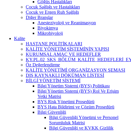
Göğüs Hastalıkları
Çocuk Sağlığı ve Hastalıkları
Çocuk ve Ergen Ruh Sağlığı
Diğer Branşlar
Anesteziyoloji ve Reanimasyon
Biyokimya
Mikrobiyoloji
Kalite
HASTANE POLİTİKALARI
KALİTE YÖNETİM SİSTEMİNİN YAPISI
KURUMSAL AMAÇ VE HEDEFLER
KY.PL.02_SKS_BÖLÜM_KALİTE_HEDEFLERİ_E
Öz Değerlendirme
KALİTE YÖNETİMİ ORGANİZASYON ŞEMASI
DIŞ KAYNAKLI DÖKÜMAN LİSTESİ
BİLGİ YÖNETİM SİSTEMİ
Bilgi Yönetim Sistemi (BYS) Politikası
Bilgi Yönetim Sistemi (BYS) Rol Ve Erişim
Yetki Matrisi
BYS Risk Yönetimi Prosedürü
BYS Hata Bildirimi ve Çözüm Prosedürü
Bilgi Güvenliği
Bilgi Güvenliği Yönetimi ve Personel
Sorumluluk Matrisi
Bilgi Güvenliği ve KVKK Gizlilik