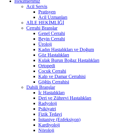
Hekimlerimiz
Acil Servis
Pratisyen
Acil Uzmanları
AİLE HEKİMLİĞİ
Cerrahi Branşlar
Genel Cerrahi
Beyin Cerrahi
Üroloji
Kadın Hastalıkları ve Doğum
Göz Hastalıkları
Kulak Burun Boğaz Hastalıkları
Ortopedi
Çocuk Cerrahi
Kalp ve Damar Cerrahisi
Göğüs Cerrahisi
Dahili Branşlar
İç Hastalıkları
Deri ve Zührevi Hastalıkları
Radyoloji
Psikiyatri
Fizik Tedavi
İnitaniye (Enfeksiyon)
Kardiyoloji
Nöroloji