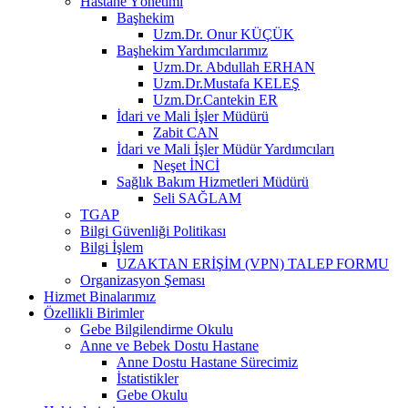
Hastane Yönetimi
Başhekim
Uzm.Dr. Onur KÜÇÜK
Başhekim Yardımcılarımız
Uzm.Dr. Abdullah ERHAN
Uzm.Dr.Mustafa KELEŞ
Uzm.Dr.Cantekin ER
İdari ve Mali İşler Müdürü
Zabit CAN
İdari ve Mali İşler Müdür Yardımcıları
Neşet İNCİ
Sağlık Bakım Hizmetleri Müdürü
Seli SAĞLAM
TGAP
Bilgi Güvenliği Politikası
Bilgi İşlem
UZAKTAN ERİŞİM (VPN) TALEP FORMU
Organizasyon Şeması
Hizmet Binalarımız
Özellikli Birimler
Gebe Bilgilendirme Okulu
Anne ve Bebek Dostu Hastane
Anne Dostu Hastane Sürecimiz
İstatistikler
Gebe Okulu