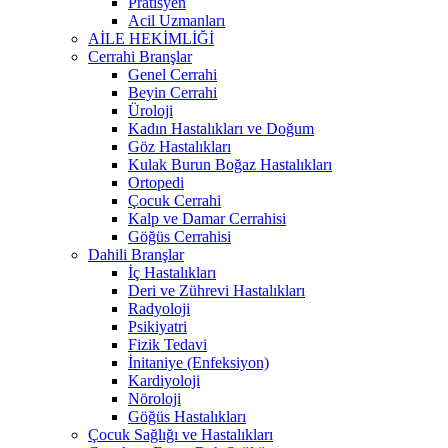
Pratisyen
Acil Uzmanları
AİLE HEKİMLİĞİ
Cerrahi Branşlar
Genel Cerrahi
Beyin Cerrahi
Üroloji
Kadın Hastalıkları ve Doğum
Göz Hastalıkları
Kulak Burun Boğaz Hastalıkları
Ortopedi
Çocuk Cerrahi
Kalp ve Damar Cerrahisi
Göğüs Cerrahisi
Dahili Branşlar
İç Hastalıkları
Deri ve Zührevi Hastalıkları
Radyoloji
Psikiyatri
Fizik Tedavi
İnitaniye (Enfeksiyon)
Kardiyoloji
Nöroloji
Göğüs Hastalıkları
Çocuk Sağlığı ve Hastalıkları