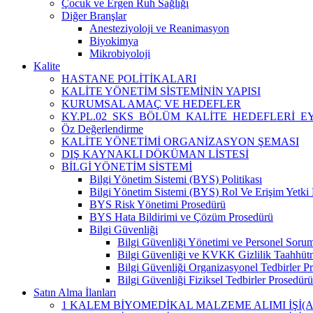
Çocuk ve Ergen Ruh Sağlığı
Diğer Branşlar
Anesteziyoloji ve Reanimasyon
Biyokimya
Mikrobiyoloji
Kalite
HASTANE POLİTİKALARI
KALİTE YÖNETİM SİSTEMİNİN YAPISI
KURUMSAL AMAÇ VE HEDEFLER
KY.PL.02_SKS_BÖLÜM_KALİTE_HEDEFLERİ_E
Öz Değerlendirme
KALİTE YÖNETİMİ ORGANİZASYON ŞEMASI
DIŞ KAYNAKLI DÖKÜMAN LİSTESİ
BİLGİ YÖNETİM SİSTEMİ
Bilgi Yönetim Sistemi (BYS) Politikası
Bilgi Yönetim Sistemi (BYS) Rol Ve Erişim Yetki 
BYS Risk Yönetimi Prosedürü
BYS Hata Bildirimi ve Çözüm Prosedürü
Bilgi Güvenliği
Bilgi Güvenliği Yönetimi ve Personel Sorum
Bilgi Güvenliği ve KVKK Gizlilik Taahhüt
Bilgi Güvenliği Organizasyonel Tedbirler P
Bilgi Güvenliği Fiziksel Tedbirler Prosedü
Satın Alma İlanları
1 KALEM BİYOMEDİKAL MALZEME ALIMI İŞİ(