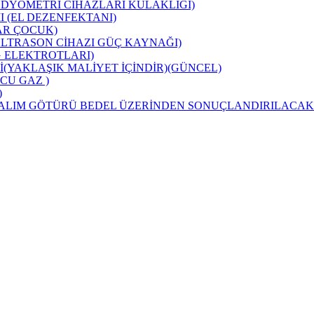
ODYOMETRİ CİHAZLARI KULAKLIĞI)
 (EL DEZENFEKTANI)
AR ÇOCUK)
ULTRASON CİHAZI GÜÇ KAYNAĞI)
 ELEKTROTLARI)
İ(YAKLAŞIK MALİYET İÇİNDİR)(GÜNCEL)
CU GAZ )
)
(ALIM GÖTÜRÜ BEDEL ÜZERİNDEN SONUÇLANDIRILACAKT