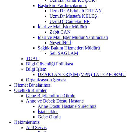
Uzm.Dr. Onur KÜÇÜK
Başhekim Yardımcılarımız
Uzm.Dr. Abdullah ERHAN
Uzm.Dr.Mustafa KELEŞ
Uzm.Dr.Cantekin ER
İdari ve Mali İşler Müdürü
Zabit CAN
İdari ve Mali İşler Müdür Yardımcıları
Neşet İNCİ
Sağlık Bakım Hizmetleri Müdürü
Seli SAĞLAM
TGAP
Bilgi Güvenliği Politikası
Bilgi İşlem
UZAKTAN ERİŞİM (VPN) TALEP FORMU
Organizasyon Şeması
Hizmet Binalarımız
Özellikli Birimler
Gebe Bilgilendirme Okulu
Anne ve Bebek Dostu Hastane
Anne Dostu Hastane Sürecimiz
İstatistikler
Gebe Okulu
Hekimlerimiz
Acil Servis