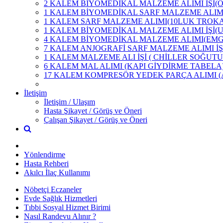
2 KALEM BİYOMEDİKAL MALZEME ALIMI İŞİ(
1 KALEM BİYOMEDİKAL SARF MALZEME ALIMI
1 KALEM SARF MALZEME ALIMI(10LUK TROK
1 KALEM BİYOMEDİKAL MALZEME ALIMI İŞİ(
4 KALEM BİYOMEDİKAL MALZEME ALIMI(EMG
7 KALEM ANJOGRAFİ SARF MALZEME ALIMI İŞ
1 KALEM MALZEME ALI İŞİ ( CHİLLER SOĞUTU
6 KALEM MAL ALIMI (KAPI GİYDİRME TABELA
17 KALEM KOMPRESÖR YEDEK PARÇA ALIMI 
İletişim
İletişim / Ulaşım
Hasta Şikayet / Görüş ve Öneri
Çalışan Şikayet / Görüş ve Öneri
Yönlendirme
Hasta Rehberi
Akılcı İlaç Kullanımı
Nöbetçi Eczaneler
Evde Sağlık Hizmetleri
Tıbbi Sosyal Hizmet Birimi
Nasıl Randevu Alınır ?