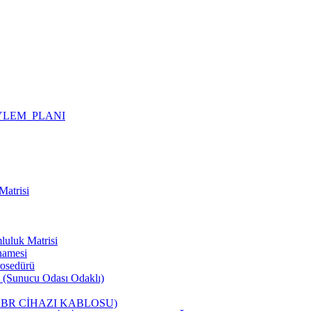
YLEM_PLANI
Matrisi
luluk Matrisi
namesi
rosedürü
rü (Sunucu Odası Odaklı)
ABR CİHAZI KABLOSU)