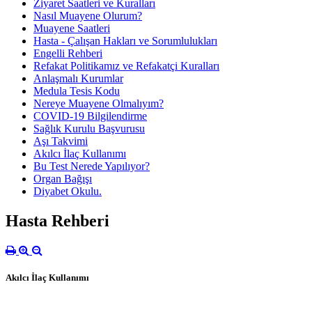
Ziyaret Saatleri ve Kuralları
Nasıl Muayene Olurum?
Muayene Saatleri
Hasta - Çalışan Hakları ve Sorumlulukları
Engelli Rehberi
Refakat Politikamız ve Refakatçi Kuralları
Anlaşmalı Kurumlar
Medula Tesis Kodu
Nereye Muayene Olmalıyım?
COVID-19 Bilgilendirme
Sağlık Kurulu Başvurusu
Aşı Takvimi
Akılcı İlaç Kullanımı
Bu Test Nerede Yapılıyor?
Organ Bağışı
Diyabet Okulu.
Hasta Rehberi
Akılcı İlaç Kullanımı