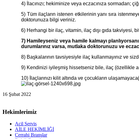
4) İlacınızı; hekiminize veya eczacınıza sormadan; çi
5) Tüm ilaçların istenen etkilerinin yanı sıra istenm
doktorunuza bilgi veriniz.
6) Herhangi bir ilaç, vitamin, ilaç dışı gıda takviyesi
7) Hamileyseniz veya hamile kalmayı planlıyorsanı
durumlarınız varsa, mutlaka doktorunuzu ve eczacını
8) Başkalarının tavsiyesiyle ilaç kullanmayınız ve si
9) Kendinizi iyileşmiş hissetseniz bile, ilaç (özellikle 
10) İlaçlarınızı kilit altında ve çocukların ulaşamaya
16 Şubat 2022
Hekimlerimiz
Acil Servis
AİLE HEKİMLİĞİ
Cerrahi Branşlar